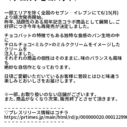
一部エリアを除く全国のセブン‐イレブンにて6/15(月)
より順次発売開始。
昨年、話題性のある周年記念コラボ商品として展開し、ご
好評につき今年も再発売が決定しました。
チョコバットの特徴でもある独特な食感のパン生地の中
に
チロルチョコ<ミルク>のミルククリームをイメージした
クリームを
注入しました。
それぞれの商品の個性はそのままに、味のバランスも風味
も
絶妙な自信作となっております。
日頃ご愛顧いただいているお客様に普段とはひと味違う
楽しみとおいしさをお届けします。
※一部、お取り扱いのない店舗がございます。
また、商品がなくなり次第、販売終了とさせて頂きます。
– – – – – – – – – – – – – – – –
▽プレスリリース情報はコチラ
https://prtimes.jp/main/html/rd/p/000000020.00012299
– – – – – – – – – – – – – – – –