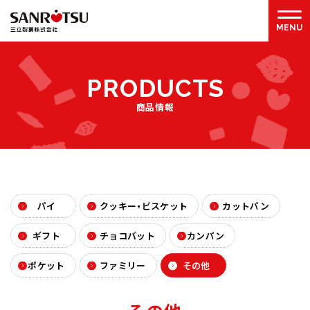
P
R
O
D
U
C
T
S
商品情報
パイ
クッキー・ビスケット
カットパン
ギフト
チョコバット
カンパン
ポケット
ファミリー
その他