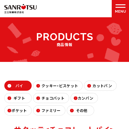
P
R
O
D
U
C
T
S
商品情報
パイ
クッキー・ビスケット
カットパン
ギフト
チョコバット
カンパン
ポケット
ファミリー
その他