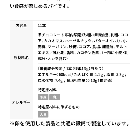
い食感が楽しめるパイです。
内容量
11本
準チョコレート（国内製造（砂糖、植物油脂、乳糖、ココ
ア、カカオマス、ヘーゼルナッツ、バターオイル））、小
麦粉、マーガリン、砂糖、ココア、食塩、醸造酢、モルト
エキス／乳化剤、香料、カロテン色素、（一部に小麦・乳
原材料名
成分・大豆を含む）
【栄養成分表示 / 1本（標準13g）当たり】
エネルギー：68kcal / たんぱく質：1.1g / 脂質：3.8g /
炭水化物：7.4g / 食塩相当量：0.13g（推定値）
特定原材料
小麦
乳
アレルギー
特定原材料に準ずるもの
大豆
※卵を使用した製品と共通の設備で製造しています。